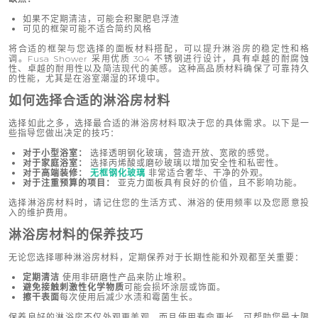
如果不定期清洁，可能会积聚肥皂浮渣
可见的框架可能不适合简约风格
将合适的框架与您选择的面板材料搭配，可以提升淋浴房的稳定性和格
调。Fusa Shower 采用优质 304 不锈钢进行设计，具有卓越的耐腐蚀
性、卓越的耐用性以及简洁现代的美感。这种高品质材料确保了可靠持久
的性能，尤其是在浴室潮湿的环境中。
如何选择合适的淋浴房材料
选择如此之多，选择最合适的淋浴房材料取决于您的具体需求。以下是一
些指导您做出决定的技巧：
对于小型浴室：
选择透明钢化玻璃，营造开放、宽敞的感觉。
对于家庭浴室：
选择丙烯酸或磨砂玻璃以增加安全性和私密性。
对于高端装修：
无框钢化玻璃
非常适合奢华、干净的外观。
对于注重预算的项目：
亚克力面板具有良好的价值，且不影响功能。
选择淋浴房材料时，请记住您的生活方式、淋浴的使用频率以及您愿意投
入的维护费用。
淋浴房材料的保养技巧
无论您选择哪种淋浴房材料，定期保养对于长期性能和外观都至关重要：
定期清洁
使用非研磨性产品来防止堆积。
避免接触刺激性化学物质
可能会损坏涂层或饰面。
擦干表面
每次使用后减少水渍和霉菌生长。
保养良好的淋浴房不仅外观更美观，而且使用寿命更长，可帮助您最大限