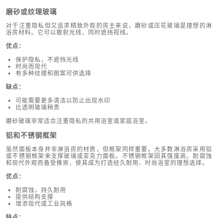
磨砂或纹理玻璃
对于注重隐私但又追求精致外观的房主来说，磨砂或压花玻璃是理想的淋
浴房材料。它可以散射光线，同时遮挡视线。
优点：
保护隐私，不遮挡光线
时尚而现代
有多种纹理和图案可供选择
缺点：
可能需要更多清洁以防止出现水印
比透明玻璃稍贵
磨砂玻璃非常适合注重隐私的共用浴室或家庭浴室。
铝和不锈钢框架
虽然面板本身并非淋浴房的材质，但框架同样重要。大多数淋浴房采用铝
或不锈钢框架来支撑玻璃或亚克力面板。不锈钢框架因其强度高、耐腐蚀
和现代外观而备受推崇，使其成为打造经久耐用、时尚浴室的理想选择。
优点：
耐腐蚀，持久耐用
提供结构支撑
增添现代或工业风格
缺点：