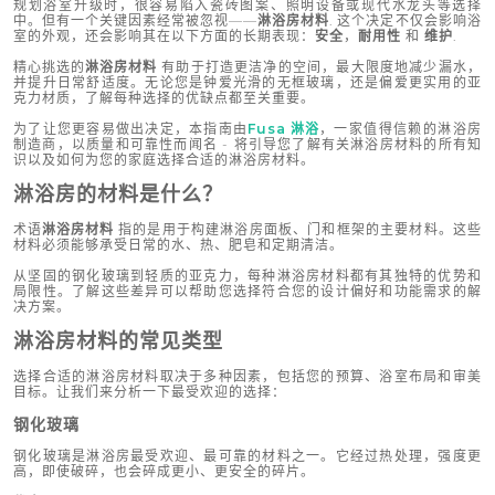
规划浴室升级时，很容易陷入瓷砖图案、照明设备或现代水龙头等选择
中。但有一个关键因素经常被忽视——
淋浴房材料
. 这个决定不仅会影响浴
室的外观，还会影响其在以下方面的长期表现：
安全
，
耐用性
和
维护
.
精心挑选的
淋浴房材料
有助于打造更洁净的空间，最大限度地减少漏水，
并提升日常舒适度。无论您是钟爱光滑的无框玻璃，还是偏爱更实用的亚
克力材质，了解每种选择的优缺点都至关重要。
为了让您更容易做出决定，本指南由
Fusa 淋浴
，一家值得信赖的淋浴房
制造商，以质量和可靠性而闻名 - 将引导您了解有关淋浴房材料的所有知
识以及如何为您的家庭选择合适的淋浴房材料。
淋浴房的材料是什么？
术语
淋浴房材料
指的是用于构建淋浴房面板、门和框架的主要材料。这些
材料必须能够承受日常的水、热、肥皂和定期清洁。
从坚固的钢化玻璃到轻质的亚克力，每种淋浴房材料都有其独特的优势和
局限性。了解这些差异可以帮助您选择符合您的设计偏好和功能需求的解
决方案。
淋浴房材料的常见类型
选择合适的淋浴房材料取决于多种因素，包括您的预算、浴室布局和审美
目标。让我们来分析一下最受欢迎的选择：
钢化玻璃
钢化玻璃是淋浴房最受欢迎、最可靠的材料之一。它经过热处理，强度更
高，即使破碎，也会碎成更小、更安全的碎片。