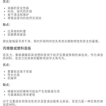
优点：
卓越的安全性能
时尚、现代的外观
易于清洁和维护
增强浴室内的自然光流动
缺点：
比其他材料重
前期费用更高
钢化玻璃是寻求干净、简约外观同时优先考虑长期耐用性的房主的最爱。
丙烯酸或塑料面板
亚克力、聚碳酸酯和其他塑料常用于经济实惠或预制的淋浴房。作为淋浴
房材料，亚克力在简单的翻新项目中大有可为。
优点：
重量轻且易于安装
性价比高
抗破碎
缺点：
随着时间的推移可能会产生划痕或污渍
与玻璃相比寿命更短
对于注重成本和简洁性的次浴室或出租单元来说，亚克力是一种实用的淋
浴房材料。