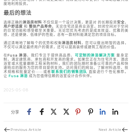
度地利用投资。
最后的想法
选择正确的
淋浴房材料
不仅仅是一个设计决策，更是对 的长期投资
安全
，
用户舒适度
和
整体产品寿命
。无论住宅还是商业浴室，封闭空间对于空间
的日常功能和感受都至关重要。无论您优先考虑的是成本效益、优雅的美
感，还是便捷、低维护的性能，总有一款材料能满足您的项目目标。
通过清晰地了解每个的优势和权衡
淋浴房材料
，您可以做出明智的选择，
不仅可以满足最终用户的需求，还可以提高装修或建筑工程的价值。
在
Fusa 淋浴
，我们专注于提供高品质、
可定制的淋浴解决方案
量身定
制，满足建筑商、承包商和开发商的需求。如果您正在为住宅开发、酒店
浴室或大批量翻新工程采购材料，我们的团队随时准备以可靠的产品和快
速响应的服务为您的项目提供支持。访问我们的网站，了解材料选项、技
术规格和批量定价——或者
联系我们的销售团队
直接进行个性化推荐。
让
Fusa 淋浴
成为您值得信赖的浴室设计合作伙伴。
2025-05-08
分享
Previous Article
Next Article